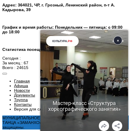
Адрес: 364021, ЧР, г. Грозный, Ленинский район, п-т А.
Кадырова, 39
График и время работы: Понедельник — пятница: с 09:00
до 18:00
Статистика посещений
Сегодня :
За месяц : 67
Всего : 24615
Главная
Афиша
Новости
Документы
Труппа
Контакты
Версия для слабовидящих
МУНИЦИПАЛЬНОЕ БЮДЖЕТНОЕ УЧРЕЖДЕНИЕ АНСАМБЛЬ
ТАНЦА «ЗАМАНХО» Г. ГРОЗНОГО © 2026. Все права
защищены.