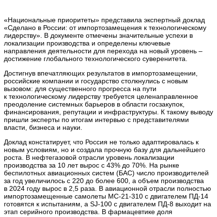
«Национальные приоритеты» представила экспертный доклад
«Сделано в России: от импортозамещения к технологическому
лидерству». В документе отмечены значительные успехи в
локализации производства и определены ключевые
направления деятельности для перехода на новый уровень –
достижение глобального технологического суверенитета.
Достигнув впечатляющих результатов в импортозамещении,
российские компании и государство столкнулись с новым
вызовом: для существенного прогресса на пути
к технологическому лидерству требуется целенаправленное
преодоление системных барьеров в области госзакупок,
финансирования, репутации и инфраструктуры. К такому выводу
пришли эксперты по итогам интервью с представителями
власти, бизнеса и науки.
Доклад констатирует, что Россия не только адаптировалась к
новым условиям, но и создала прочную базу для дальнейшего
роста. В нефтегазовой отрасли уровень локализации
производства за 10 лет вырос с 43% до 70%. На рынке
беспилотных авиационных систем (БАС) число производителей
за год увеличилось с 220 до более 600, а объем производства
в 2024 году вырос в 2,5 раза. В авиационной отрасли полностью
импортозамещенные самолеты МС-21-310 с двигателем ПД-14
готовятся к испытаниям, а SJ-100 с двигателем ПД-8 выходит на
этап серийного производства. В фармацевтике доля