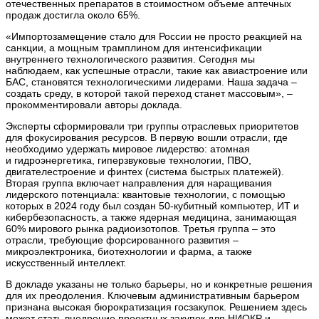
отечественных препаратов в стоимостном объеме аптечных
продаж достигла около 65%.
«Импортозамещение стало для России не просто реакцией на
санкции, а мощным трамплином для интенсификации
внутреннего технологического развития. Сегодня мы
наблюдаем, как успешные отрасли, такие как авиастроение или
БАС, становятся технологическими лидерами. Наша задача –
создать среду, в которой такой переход станет массовым», –
прокомментировали авторы доклада.
Эксперты сформировали три группы отраслевых приоритетов
для фокусирования ресурсов. В первую вошли отрасли, где
необходимо удержать мировое лидерство: атомная
и гидроэнергетика, гиперзвуковые технологии, ПВО,
двигателестроение и финтех (система быстрых платежей).
Вторая группа включает направления для наращивания
лидерского потенциала: квантовые технологии, с помощью
которых в 2024 году был создан 50-кубитный компьютер, ИТ и
кибербезопасность, а также ядерная медицина, занимающая
60% мирового рынка радиоизотопов. Третья группа – это
отрасли, требующие форсированного развития –
микроэлектроника, биотехнологии и фарма, а также
искусственный интеллект.
В докладе указаны не только барьеры, но и конкретные решения
для их преодоления. Ключевым административным барьером
признана высокая бюрократизация госзакупок. Решением здесь
может стать внедрение проектных закупок для НИОКР и