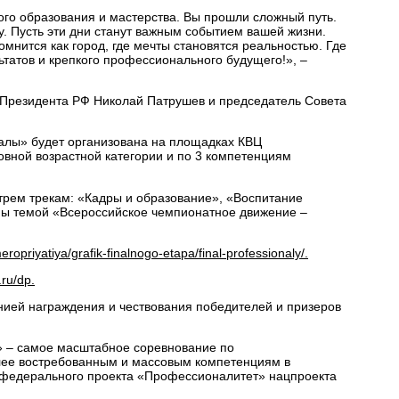
о образования и мастерства. Вы прошли сложный путь.
у. Пусть эти дни станут важным событием вашей жизни.
омнится как город, где мечты становятся реальностью. Где
ьтатов и крепкого профессионального будущего!», –
Президента РФ Николай Патрушев и председатель Совета
лы» будет организована на площадках КВЦ
вной возрастной категории и по 3 компетенциям
трем трекам: «Кадры и образование», «Воспитание
ены темой «Всероссийское чемпионатное движение –
meropriyatiya/grafik-finalnogo-etapa/final-professionaly/.
l.ru/dp.
ией награждения и чествования победителей и призеров
 – самое масштабное соревнование по
лее востребованным и массовым компетенциям в
х федерального проекта «Профессионалитет» нацпроекта