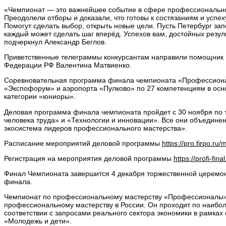
«Чемпионат — это важнейшее событие в сфере профессиональног
Преодолели отборы и доказали, что готовы к состязаниям и успех
Помогут сделать выбор, открыть новые цели. Пусть Петербург зап
каждый может сделать шаг вперёд. Успехов вам, достойных резул
подчеркнул Александр Беглов.
Приветственные телеграммы конкурсантам направили помощник 
Федерации РФ Валентина Матвиенко.
Соревновательная программа финала чемпионата «Профессиона
«Экспофорум» и аэропорта «Пулково» по 27 компетенциям в осно
категории «юниоры».
Деловая программа финала чемпионата пройдет с 30 ноября по 
человека труда» и «Технологии и инновации». Все они объедин
экосистема лидеров профессионального мастерства».
Расписание мероприятий деловой программы
https://pro.firpo.ru/
Регистрация на мероприятия деловой программы
https://profi-fina
Финал Чемпионата завершится 4 декабря торжественной церемон
финала.
Чемпионат по профессиональному мастерству «Профессионалы»
профессиональному мастерству в России. Он проходит по наибо
соответствии с запросами реального сектора экономики в рамка
«Молодежь и дети».