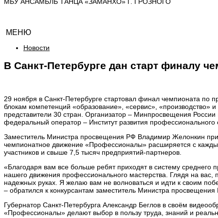
МБУ АНСАМБЛЬ ТАНЦА «ЗАМАНХО» Г. ГРОЗНОГО
МЕНЮ
Новости
В Санкт-Петербурге дан старт финалу 
29 ноября в Санкт-Петербурге стартовал финал чемпионата по
блокам компетенций «образование», «сервис», «производство» и
представители 30 стран. Организатор – Минпросвещения России
федеральный оператор – Институт развития профессионального о
Заместитель Министра просвещения РФ Владимир Желонкин прив
чемпионатное движение «Профессионалы» расширяется с каждым
участников и свыше 7,5 тысяч предприятий-партнеров.
«Благодаря вам все больше ребят приходят в систему среднего 
нашего движения профессионального мастерства. Глядя на вас, п
надежных руках. Я желаю вам не волноваться и идти к своим побе
– обратился к конкурсантам заместитель Министра просвещения 
Губернатор Санкт-Петербурга Александр Беглов в своём видеооб
«Профессионалы» делают выбор в пользу труда, знаний и реальн