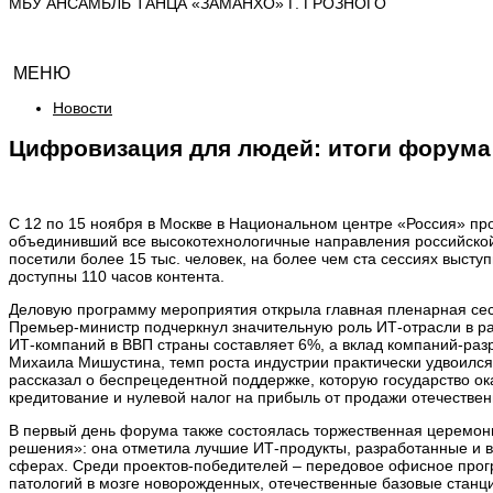
МБУ АНСАМБЛЬ ТАНЦА «ЗАМАНХО» Г. ГРОЗНОГО
МЕНЮ
Новости
Цифровизация для людей: итоги форум
С 12 по 15 ноября в Москве в Национальном центре «Россия» 
объединивший все высокотехнологичные направления российской
посетили более 15 тыс. человек, на более чем ста сессиях высту
доступны 110 часов контента.
Деловую программу мероприятия открыла главная пленарная се
Премьер-министр подчеркнул значительную роль ИТ-отрасли в ра
ИТ-компаний в ВВП страны составляет 6%, а вклад компаний-разр
Михаила Мишустина, темп роста индустрии практически удвоился 
рассказал о беспрецедентной поддержке, которую государство ок
кредитование и нулевой налог на прибыль от продажи отечестве
В первый день форума также состоялась торжественная церемо
решения»: она отметила лучшие ИТ-продукты, разработанные и 
сферах. Среди проектов-победителей – передовое офисное прог
патологий в мозге новорожденных, отечественные базовые стан