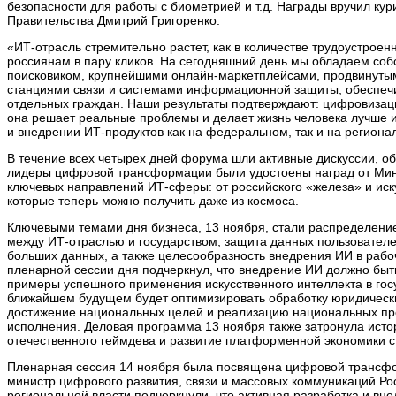
безопасности для работы с биометрией и т.д. Награды вручил к
Правительства Дмитрий Григоренко.
«ИТ-отрасль стремительно растет, как в количестве трудоустроенны
россиянам в пару кликов. На сегодняшний день мы обладаем с
поисковиком, крупнейшими онлайн-маркетплейсами, продвинут
станциями связи и системами информационной защиты, обеспечи
отдельных граждан. Наши результаты подтверждают: цифровизаци
она решает реальные проблемы и делает жизнь человека лучше 
и внедрении ИТ-продуктов как на федеральном, так и на региона
В течение всех четырех дней форума шли активные дискуссии, об
лидеры цифровой трансформации были удостоены наград от Мин
ключевых направлений ИТ-сферы: от российского «железа» и иску
которые теперь можно получить даже из космоса.
Ключевыми темами дня бизнеса, 13 ноября, стали распределение
между ИТ-отраслью и государством, защита данных пользователей
больших данных, а также целесообразность внедрения ИИ в рабо
пленарной сессии дня подчеркнул, что внедрение ИИ должно быт
примеры успешного применения искусственного интеллекта в госу
ближайшем будущем будет оптимизировать обработку юридически
достижение национальных целей и реализацию национальных про
исполнения. Деловая программа 13 ноября также затронула исто
отечественного геймдева и развитие платформенной экономики с 
Пленарная сессия 14 ноября была посвящена цифровой трансфо
министр цифрового развития, связи и массовых коммуникаций Р
региональной власти подчеркнули, что активная разработка и в