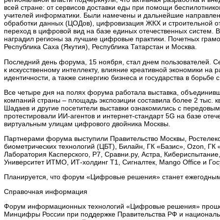
всей стране: от сервисов доставки еды при помощи беспилотни
учителей информатики. Были намечены и дальнейшие направления
обработки данных (ЦОДов), цифровизация ЖКХ и строительной от
переход в цифровой вид на базе единых отечественных систем.
наградил регионы за лучшие цифровые практики. Почетных грамо
Республика Саха (Якутия), Республика Татарстан и Москва.
Последний день форума, 15 ноября, стал днем пользователей. С
к искусственному интеллекту, влияние креативной экономики на
идентичности, а также синергию бизнеса и государства в борьбе
Все четыре дня на полях форума работала выставка, объединив
компаний страны – площадь экспозиции составила более 2 тыс. к
Шадаев и другие посетители выставки ознакомились с передовым
протестировали ИИ-агентов и интернет-стандарт 5G на базе отече
виртуальным улицам цифрового двойника Москвы.
Партнерами форума выступили Правительство Москвы, Ростелеком
биометрических технологий (ЦБТ), Билайн, ГК «Базис», Ozon, ГК 
Лаборатория Касперского, Р7, Сравни.ру, Астра, Кибериспытание, Ав
Университет ИТМО, ИТ-холдинг T1, Сигналтек, Mango Office и Гос
Планируется, что форум «Цифровые решения» станет ежегодным
Справочная информация
Форум информационных технологий «Цифровые решения» прошел 
Минцифры России при поддержке Правительства РФ и национальн