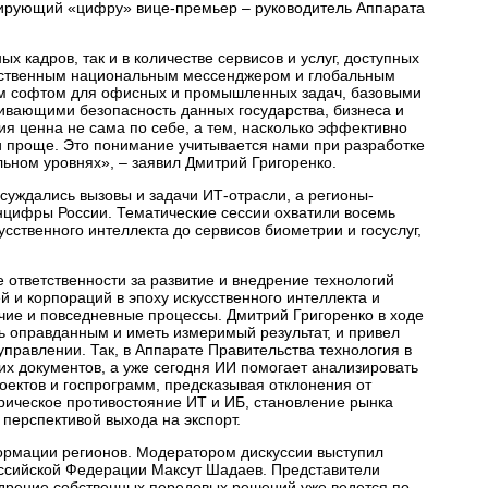
урирующий «цифру» вице-премьер – руководитель Аппарата
х кадров, так и в количестве сервисов и услуг, доступных
обственным национальным мессенджером и глобальным
ым софтом для офисных и промышленных задач, базовыми
вающими безопасность данных государства, бизнеса и
я ценна не сама по себе, а тем, насколько эффективно
и проще. Это понимание учитывается нами при разработке
льном уровнях», – заявил Дмитрий Григоренко.
суждались вызовы и задачи ИТ-отрасли, а регионы-
цифры России. Тематические сессии охватили восемь
сственного интеллекта до сервисов биометрии и госуслуг,
 ответственности за развитие и внедрение технологий
 и корпораций в эпоху искусственного интеллекта и
чие и повседневные процессы. Дмитрий Григоренко в ходе
ь оправданным и иметь измеримый результат, и привел
правлении. Так, в Аппарате Правительства технология в
х документов, а уже сегодня ИИ помогает анализировать
ектов и госпрограмм, предсказывая отклонения от
рическое противостояние ИТ и ИБ, становление рынка
перспективой выхода на экспорт.
рмации регионов. Модератором дискуссии выступил
оссийской Федерации Максут Шадаев. Представители
недрение собственных передовых решений уже ведется по