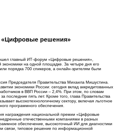
а «Цифровые решения»
прошел главный ИТ-форум «Цифровые решения»,
 экономики на одной площадке. За четыре дня его
пили порядка 700 спикеров, а онлайн-зрителям были
ссия Председателя Правительства Михаила Мишустина.
звитии экономики России: сегодня вклад аккредитованных
аботчиков в ВВП России – 2,4%. При этом, по словам
за последние пять лет. Кроме того, глава Правительства
азывает высокотехнологичному сектору, включая льготное
нного программного обеспечения.
ния награждения национальной премии «Цифровые
внедренные отечественными компаниями в разных
раммное обеспечение, высокоточный ИИ для диагностики
ции связи, типовое решение по информационной