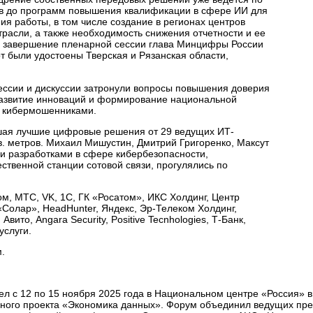
ков до программ повышения квалификации в сфере ИИ для
 работы, в том числе создание в регионах центров
расли, а также необходимость снижения отчетности и ее
 В завершение пленарной сессии глава Минцифры России
т были удостоены Тверская и Рязанская области,
ессии и дискуссии затронули вопросы повышения доверия
 развитие инноваций и формирование национальной
 с кибермошенниками.
шая лучшие цифровые решения от 29 ведущих ИТ-
в. метров. Михаил Мишустин, Дмитрий Григоренко, Максут
и разработками в сфере кибербезопасности,
ственной станции сотовой связи, прогулялись по
, МТС, VK, 1С, ГК «Росатом», ИКС Холдинг, Центр
«Солар», HeadHunter, Яндекс, Эр-Телеком Холдинг,
ито, Angara Security, Positive Tecnhologies, Т-Банк,
услуги.
.
с 12 по 15 ноября 2025 года в Национальном центре «Россия» в
ого проекта «Экономика данных». Форум объединил ведущих пред