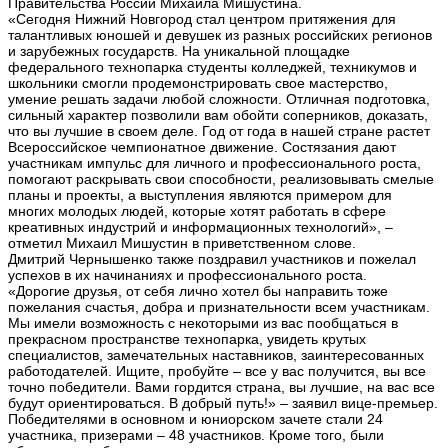
Правительства России Михаила Мишустина.
«Сегодня Нижний Новгород стал центром притяжения для
талантливых юношей и девушек из разных российских регионов
и зарубежных государств. На уникальной площадке
федерального технопарка студенты колледжей, техникумов и
школьники смогли продемонстрировать свое мастерство,
умение решать задачи любой сложности. Отличная подготовка,
сильный характер позволили вам обойти соперников, доказать,
что вы лучшие в своем деле. Год от года в нашей стране растет
Всероссийское чемпионатное движение. Состязания дают
участникам импульс для личного и профессионального роста,
помогают раскрывать свои способности, реализовывать смелые
планы и проекты, а выступления являются примером для
многих молодых людей, которые хотят работать в сфере
креативных индустрий и информационных технологий», –
отметил Михаил Мишустин в приветственном слове.
Дмитрий Чернышенко также поздравил участников и пожелал
успехов в их начинаниях и профессионального роста.
«Дорогие друзья, от себя лично хотел бы направить тоже
пожелания счастья, добра и признательности всем участникам.
Мы имели возможность с некоторыми из вас пообщаться в
прекрасном пространстве технопарка, увидеть крутых
специалистов, замечательных наставников, заинтересованных
работодателей. Ищите, пробуйте – все у вас получится, вы все
точно победители. Вами гордится страна, вы лучшие, на вас все
будут ориентироваться. В добрый путь!» – заявил вице-премьер.
Победителями в основном и юниорском зачете стали 24
участника, призерами – 48 участников. Кроме того, были