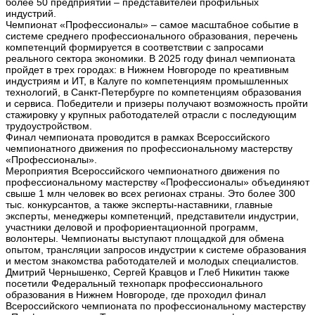
более 50 предприятий – представителей профильных
индустрий.
Чемпионат «Профессионалы» – самое масштабное событие в
системе среднего профессионального образования, перечень
компетенций формируется в соответствии с запросами
реального сектора экономики. В 2025 году финал чемпионата
пройдет в трех городах: в Нижнем Новгороде по креативным
индустриям и ИТ, в Калуге по компетенциям промышленных
технологий, в Санкт-Петербурге по компетенциям образования
и сервиса. Победители и призеры получают возможность пройти
стажировку у крупных работодателей отрасли с последующим
трудоустройством.
Финал чемпионата проводится в рамках Всероссийского
чемпионатного движения по профессиональному мастерству
«Профессионалы».
Мероприятия Всероссийского чемпионатного движения по
профессиональному мастерству «Профессионалы» объединяют
свыше 1 млн человек во всех регионах страны. Это более 300
тыс. конкурсантов, а также эксперты-наставники, главные
эксперты, менеджеры компетенций, представители индустрии,
участники деловой и профориентационной программ,
волонтеры. Чемпионаты выступают площадкой для обмена
опытом, трансляции запросов индустрии к системе образования
и местом знакомства работодателей и молодых специалистов.
Дмитрий Чернышенко, Сергей Кравцов и Глеб Никитин также
посетили Федеральный технопарк профессионального
образования в Нижнем Новгороде, где проходил финал
Всероссийского чемпионата по профессиональному мастерству