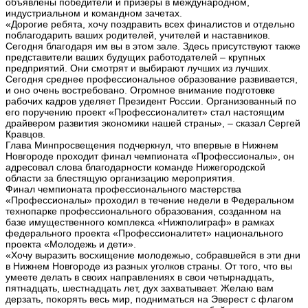
объявлены победители и призеры в международном,
индустриальном и командном зачетах.
«Дорогие ребята, хочу поздравить всех финалистов и отдельно
поблагодарить ваших родителей, учителей и наставников.
Сегодня благодаря им вы в этом зале. Здесь присутствуют также
представители ваших будущих работодателей – крупных
предприятий. Они смотрят и выбирают лучших из лучших.
Сегодня среднее профессиональное образование развивается,
и оно очень востребовано. Огромное внимание подготовке
рабочих кадров уделяет Президент России. Организованный по
его поручению проект «Профессионалитет» стал настоящим
драйвером развития экономики нашей страны», – сказал Сергей
Кравцов.
Глава Минпросвещения подчеркнул, что впервые в Нижнем
Новгороде проходит финал чемпионата «Профессионалы», он
адресовал слова благодарности команде Нижегородской
области за блестящую организацию мероприятия.
Финал чемпионата профессионального мастерства
«Профессионалы» проходил в течение недели в Федеральном
технопарке профессионального образования, созданном на
базе имущественного комплекса «Нижполиграф» в рамках
федерального проекта «Профессионалитет» национального
проекта «Молодежь и дети».
«Хочу выразить восхищение молодежью, собравшейся в эти дни
в Нижнем Новгороде из разных уголков страны. От того, что вы
умеете делать в своих направлениях в свои четырнадцать,
пятнадцать, шестнадцать лет, дух захватывает. Желаю вам
дерзать, покорять весь мир, подниматься на Эверест с флагом