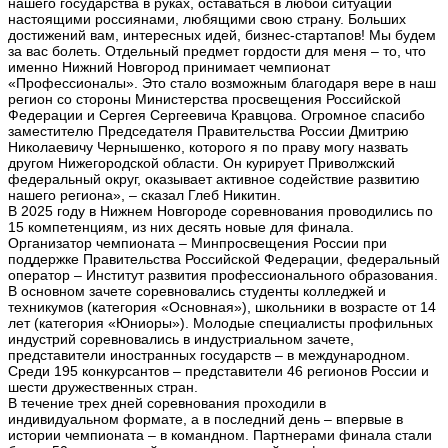
нашего государства в руках, оставаться в любой ситуации
настоящими россиянами, любящими свою страну. Больших
достижений вам, интересных идей, бизнес-стартапов! Мы будем
за вас болеть. Отдельный предмет гордости для меня – то, что
именно Нижний Новгород принимает чемпионат
«Профессионалы». Это стало возможным благодаря вере в наш
регион со стороны Министерства просвещения Российской
Федерации и Сергея Сергеевича Кравцова. Огромное спасибо
заместителю Председателя Правительства России Дмитрию
Николаевичу Чернышенко, которого я по праву могу назвать
другом Нижегородской области. Он курирует Приволжский
федеральный округ, оказывает активное содействие развитию
нашего региона», – сказал Глеб Никитин.
В 2025 году в Нижнем Новгороде соревнования проводились по
15 компетенциям, из них десять новые для финала.
Организатор чемпионата – Минпросвещения России при
поддержке Правительства Российской Федерации, федеральный
оператор – Институт развития профессионального образования.
В основном зачете соревновались студенты колледжей и
техникумов (категория «Основная»), школьники в возрасте от 14
лет (категория «Юниоры»). Молодые специалисты профильных
индустрий соревновались в индустриальном зачете,
представители иностранных государств – в международном.
Среди 195 конкурсантов – представители 46 регионов России и
шести дружественных стран.
В течение трех дней соревнования проходили в
индивидуальном формате, а в последний день – впервые в
истории чемпионата – в командном. Партнерами финала стали