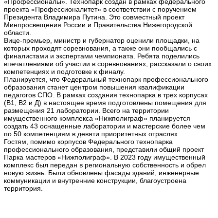
«Профессионалы». Технопарк создан в рамках федерального
проекта «Профессионалитет» в соответствии с поручением
Президента Владимира Путина. Это совместный проект
Минпросвещения России и Правительства Нижегородской
области.
Вице-премьер, министр и губернатор оценили площадки, на
которых проходят соревнования, а также они пообщались с
финалистами и экспертами чемпионата. Ребята поделились
впечатлениями об участии в соревнованиях, рассказали о своих
компетенциях и подготовке к финалу.
Планируется, что Федеральный технопарк профессионального
образования станет центром повышения квалификации
педагогов СПО. В рамках создания технопарка в трех корпусах
(В1, В2 и Д) в настоящее время подготовлены помещения для
размещения 21 лаборатории. Всего на территории
имущественного комплекса «Нижполиграф» планируется
создать 43 оснащенные лаборатории и мастерские более чем
по 50 компетенциям в девяти приоритетных отраслях.
Гостям, помимо корпусов Федерального технопарка
профессионального образования, представили общий проект
Парка мастеров «Нижполиграф». В 2023 году имущественный
комплекс был передан в региональную собственность и обрел
новую жизнь. Были обновлены фасады зданий, инженерные
коммуникации и внутренние конструкции, благоустроена
территория.