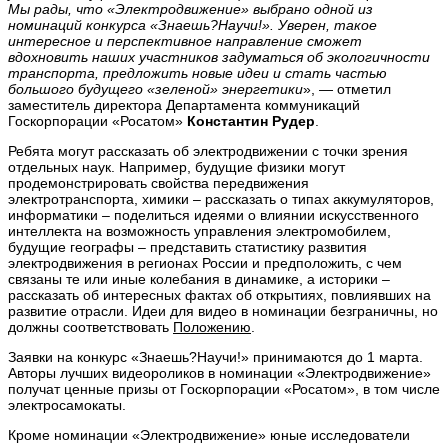
Мы рады, что «Электродвижение» выбрано одной из
номинаций конкурса «Знаешь?Научи!». Уверен, такое
интересное и перспективное направление сможет
вдохновить наших участников задуматься об экологичности
транспорта, предложить новые идеи и стать частью
большого будущего «зеленой» энергетики
», — отметил
заместитель директора Департамента коммуникаций
Госкорпорации «Росатом»
Константин Рудер
.
Ребята могут рассказать об электродвижении с точки зрения
отдельных наук. Например, будущие физики могут
продемонстрировать свойства передвижения
электротранспорта, химики – рассказать о типах аккумуляторов,
информатики – поделиться идеями о влиянии искусственного
интеллекта на возможность управления электромобилем,
будущие географы – представить статистику развития
электродвижения в регионах России и предположить, с чем
связаны те или иные колебания в динамике, а историки –
рассказать об интересных фактах об открытиях, повлиявших на
развитие отрасли. Идеи для видео в номинации безграничны, но
должны соответствовать
Положению
.
Заявки на конкурс «Знаешь?Научи!» принимаются до 1 марта.
Авторы лучших видеороликов в номинации «Электродвижение»
получат ценные призы от Госкорпорации «Росатом», в том числе
электросамокаты.
Кроме номинации «Электродвижение» юные исследователи