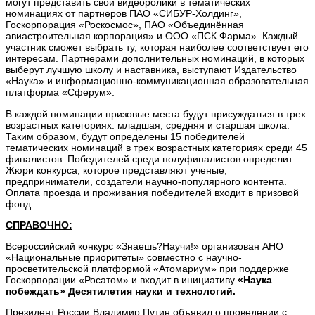
могут представить свои видеоролики в тематических
номинациях от партнеров ПАО «СИБУР-Холдинг»,
Госкорпорация «Роскосмос», ПАО «Объединённая
авиастроительная корпорация» и ООО «ПСК Фарма». Каждый
участник сможет выбрать ту, которая наиболее соответствует его
интересам. Партнерами дополнительных номинаций, в которых
выберут лучшую школу и наставника, выступают Издательство
«Наука» и информационно-коммуникационная образовательная
платформа «Сферум».
В каждой номинации призовые места будут присуждаться в трех
возрастных категориях: младшая, средняя и старшая школа.
Таким образом, будут определены 15 победителей
тематических номинаций в трех возрастных категориях среди 45
финалистов. Победителей среди полуфиналистов определит
Жюри конкурса, которое представляют ученые,
предприниматели, создатели научно-популярного контента.
Оплата проезда и проживания победителей входит в призовой
фонд.
СПРАВОЧНО:
Всероссийский конкурс «Знаешь?Научи!» организован АНО
«Национальные приоритеты» совместно с научно-
просветительской платформой «Атомариум» при поддержке
Госкорпорации «Росатом» и входит в инициативу
«Наука
побеждать»
Десятилетия науки и технологий.
Президент России Владимир Путин объявил о проведении с