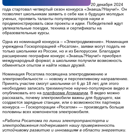
20 декабря 2024
года стартовал четвертый сезон конкурса «Знаешь?Научи!». Он
позволяет школьникам заявить о себе как о будущих молодых
ученых, проявить таланты популяризаторов науки и
продемонстрировать свои проекты и идеи. Победителей ждут
увлекательные поездки, техника и сертификаты на
образовательные курсы.
Одна из номинаций конкурса – «Электродвижение». Номинация
учреждена Госкорпорацией «Росатом», заявки могут подать не
только школьники из России, но и из Белоруссии. Благодаря
расширению географии конкурс «Знаешь?Научи!» приобрел
международный формат, а школьники получили возможность
обменяться опытом и найти новых друзей.
Номинация Росатома посвящена электродвижению и
электромобильности — новому и перспективному направлению.
Принять участие смогут школьники от 6 до 18 лет, для этого
необходимо записать трехминутное научно-популярное видео и
опубликовать его на
платформе Атомариум
. В видео можно
рассказать, почему электромобили важны для будущего, как
создаются зарядные станции, или о возможностях партнера
конкурса — Госкорпорации «Росатом» — производить больше
половины всех компонентов электромобиля.
«
Работа Росатома по линии электротранспорта и
электродвижения подчеркивает нашу приверженность
устойчивому развитию и инновациям в области энергетики.