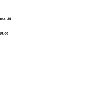
ова, 39
18:00
ЗАМАНХО» Г. ГРОЗНОГО © 2026. Все права защищены.