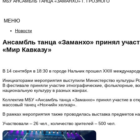
МБУ АНСАМБЛЬ ТАНЦА «ЗАМАНХО» Г. ГРОЗНОГО
МЕНЮ
Новости
Ансамбль танца «Заманхо» принял участ
«Мир Кавказу»
В 14 сентября в 18:30 в городе Нальчик прошел ХХIII междунаро
Инициаторами мероприятия выступили Министерство культуры Ро
В фестивале приняли участие этнографические, фольклорные, в
национальную культуру в разных жанрах.
Коллектив МБУ «Ансамбль танца «Заманхо» принял участие в отк
массовый танец «Нохчийн хелхар».
В рамках мероприятия также проводилась выставка предметов на
Участвовали – 26 чел., количество зрителей – 500 чел.