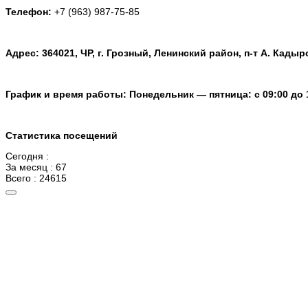
Телефон:
+7 (963) 987-75-85
Адрес: 364021, ЧР, г. Грозный, Ленинский район, п-т А. Кадыр
График и время работы: Понедельник — пятница: с 09:00 до 
Статистика посещений
Сегодня :
За месяц : 67
Всего : 24615
Главная
Афиша
Новости
Документы
Труппа
Контакты
Версия для слабовидящих
МУНИЦИПАЛЬНОЕ БЮДЖЕТНОЕ УЧРЕЖДЕНИЕ АНСАМБЛЬ ТАНЦА «