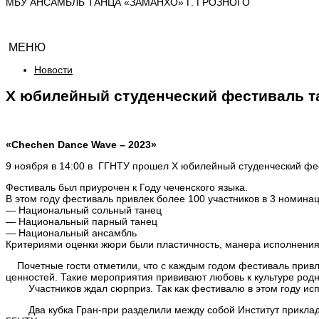
МБУ АНСАМБЛЬ ТАНЦА «ЗАМАНХО» Г. ГРОЗНОГО
МЕНЮ
Новости
X юбилейный студенческий фестиваль т
«Chechen Dance
W
ave – 2023»
9 ноября в 14:00 в ГГНТУ прошел X юбилейный студенческий фе
Фестиваль был приурочен к Году чеченского языка.
В этом году фестиваль привлек более 100 участников в 3 номина
— Национальный сольный танец
— Национальный парный танец
— Национальный ансамбль
Критериями оценки жюри были пластичность, манера исполнения,
Почетные гости отметили, что с каждым годом фестиваль привл
ценностей. Такие мероприятия прививают любовь к культуре родн
Участников ждал сюрприз. Так как фестивалю в этом году испол
Два кубка Гран-при разделили между собой Институт прикладн